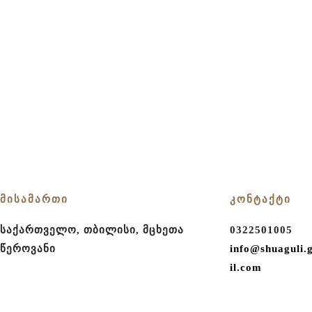
ხელის მოწერის ცერემონია
ქორწილი შუაგულში
სქესის გაგების ცერემონია
ნათლობის დღესასწაული
დაბადების დღის აღნიშვნა
გამოსაშვები საღამო
თიმბილდინგი კომპანიებისთვის
ტურისტული შეთავაზება
ეკო ტური შუაგულის სანერგეში
ᲛᲘᲡᲐᲛᲐᲠᲗᲘ
ᲙᲝᲜᲢᲐᲥᲢᲘ
Teen Party
საქართველო, თბილისი, მცხეთა
0322501005
ფოტოსესია
წეროვანი
info@shuaguli.
il.com