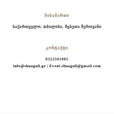
ხელის მოწერის ცერემონია
ქორწილი შუაგულში
ᲛᲘᲡᲐᲛᲐᲠᲗᲘ
სქესის გაგების ცერემონია
საქართველო, თბილისი, მცხეთა წეროვანი
ნათლობის დღესასწაული
დაბადების დღის აღნიშვნა
გამოსაშვები საღამო
ᲙᲝᲜᲢᲐᲥᲢᲘ
თიმბილდინგი
0322501005
კომპანიებისთვის
info@shuaguli.ge
|
Event.shuaguli@gmail.com
ტურისტული შეთავაზება
ეკო ტური შუაგულის
სანერგეში
Teen Party
ფოტოსესია