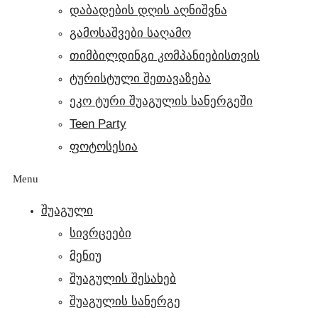
დაბადების დღის აღნიშვნა
გამოსაშვები საღამო
თიმბილდინგი კომპანიებისთვის
ტურისტული შეთავაზება
ეკო ტური შუაგულის სანერგეში
Teen Party
ფოტოსესია
Menu
ᲨᲣᲐᲒᲣᲚᲘ
სივრცეები
მენიუ
შუაგულის შესახებ
შუაგულის სანერგე