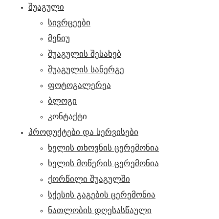
ᲨᲣᲐᲒᲣᲚᲘ
სივრცეები
მენიუ
შუაგულის შესახებ
შუაგულის სანერგე
ფოტოგალერეა
ბლოგი
კონტაქტი
ᲞᲠᲝᲓᲣᲥᲢᲔᲑᲘ ᲓᲐ ᲡᲔᲠᲕᲘᲡᲔᲑᲘ
ხელის თხოვნის ცერემონია
ხელის მოწერის ცერემონია
ქორწილი შუაგულში
სქესის გაგების ცერემონია
ნათლობის დღესასწაული