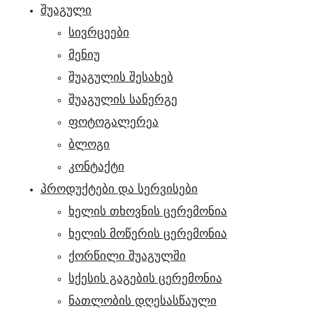
ᲨᲣᲐᲒᲣᲚᲘ
სივრცეები
მენიუ
შუაგულის შესახებ
შუაგულის სანერგე
ფოტოგალერეა
ბლოგი
კონტაქტი
ᲞᲠᲝᲓᲣᲥᲢᲔᲑᲘ ᲓᲐ ᲡᲔᲠᲕᲘᲡᲔᲑᲘ
ხელის თხოვნის ცერემონია
ხელის მოწერის ცერემონია
ქორწილი შუაგულში
სქესის გაგების ცერემონია
ნათლობის დღესასწაული