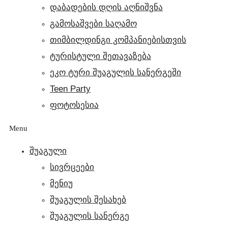
დაბადების დღის აღნიშვნა
გამოსაშვები საღამო
თიმბილდინგი კომპანიებისთვის
ტურისტული შეთავაზება
ეკო ტური შუაგულის სანერგეში
Teen Party
ფოტოსესია
Menu
ᲨᲣᲐᲒᲣᲚᲘ
სივრცეები
მენიუ
შუაგულის შესახებ
შუაგულის სანერგე