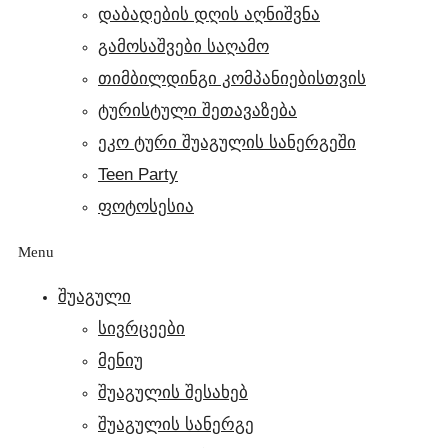
დაბადების დღის აღნიშვნა
გამოსაშვები საღამო
თიმბილდინგი კომპანიებისთვის
ტურისტული შეთავაზება
ეკო ტური შუაგულის სანერგეში
Teen Party
ფოტოსესია
Menu
ᲨᲣᲐᲒᲣᲚᲘ
სივრცეები
მენიუ
შუაგულის შესახებ
შუაგულის სანერგე