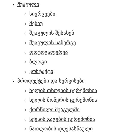
ᲨᲣᲐᲒᲣᲚᲘ
სივრცეები
მენიუ
შუაგულის შესახებ
შუაგულის სანერგე
ფოტოგალერეა
ბლოგი
კონტაქტი
ᲞᲠᲝᲓᲣᲥᲢᲔᲑᲘ ᲓᲐ ᲡᲔᲠᲕᲘᲡᲔᲑᲘ
ხელის თხოვნის ცერემონია
ხელის მოწერის ცერემონია
ქორწილი შუაგულში
სქესის გაგების ცერემონია
ნათლობის დღესასწაული