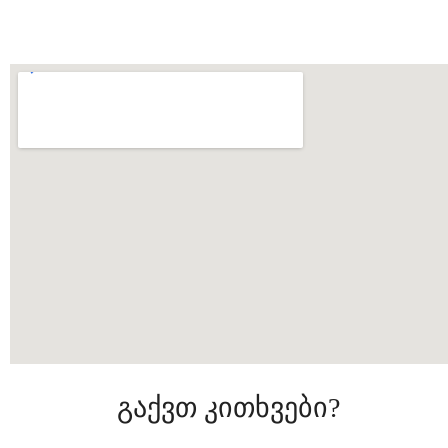
შეხვედრის დაჯავშნა მენეჯერთან
შუაგული
სივრცეები
მენიუ
შუაგულის შესახებ
შუაგულის სანერგე
ფოტოგალერეა
ბლოგი
კონტაქტი
პროდუქტები და სერვისები
გაქვთ კითხვები?
ხელის თხოვნის ცერემონია