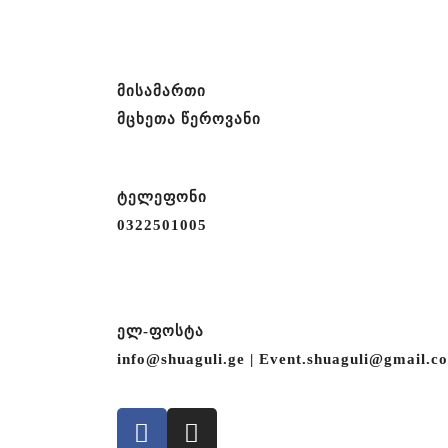
ხელის მოწერის ცერემონია
ქორწილი შუაგულში
სქესის გაგების ცერემონია
მისამართი
ნათლობის დღესასწაული
მცხეთა წეროვანი
დაბადების დღის აღნიშვნა
გამოსაშვები საღამო
ტელეფონი
თიმბილდინგი კომპანიებისთვის
0322501005
ტურისტული შეთავაზება
ეკო ტური შუაგულის სანერგეში
Teen Party
ელ-ფოსტა
ფოტოსესია
info@shuaguli.ge
|
Event.shuaguli@gmail.c